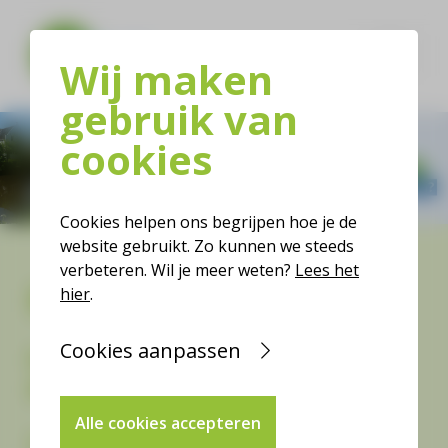
Wij maken
gebruik van
cookies
Cookies helpen ons begrijpen hoe je de
website gebruikt. Zo kunnen we steeds
verbeteren. Wil je meer weten?
Lees het
Deel uw mening
hier
.
Cookies aanpassen
Denk mee over de toekomst van de
gemeente Bunnik
Alle cookies accepteren
De gemeente Bunnik, met de drie dorpen