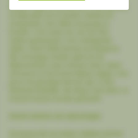
Bunnik, Odijk en Werkhoven, is een groene
en fijne plek om te wonen, werken en
ontspannen. Dat willen we graag zo
houden. Toch staan we, net als veel
andere gemeenten, voor uitdagende
tijden. Vanaf 2026 moeten we besparen.
We ontvangen minder geld van de
Rijksoverheid, maar moeten meer taken
uitvoeren en de kosten blijven stijgen. Hoe
groot de gevolgen hiervan zijn, is niet
helemaal duidelijk. Eén ding is wel zeker: er
moeten keuzes worden gemaakt.
Samen werken aan oplossingen
De keuzes die we maken, hebben invloed